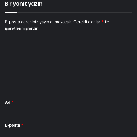
Bir yanıt yazın
E-posta adresiniz yayınlanmayacak.
Gerekli alanlar
*
ile
işaretlenmişlerdir
Y
o
r
u
m
*
Ad
*
E-posta
*