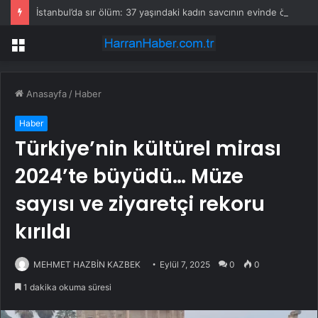
İstanbul’da sır ölüm: 37 yaşındaki kadın savcının evinde ölü bulundu!
Menü
Anasayfa
/
Haber
Haber
Türkiye’nin kültürel mirası
2024’te büyüdü… Müze
sayısı ve ziyaretçi rekoru
kırıldı
MEHMET HAZBİN KAZBEK
Eylül 7, 2025
0
0
1 dakika okuma süresi