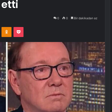
etti
0
0
Bir dakikadan az
VKontakte
Odnoklassniki
Pocket