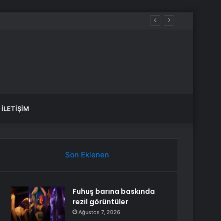
İLETIŞIM
Son Eklenen
Fuhuş barına baskında
rezil görüntüler
Ağustos 7, 2026