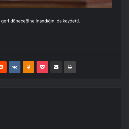
geri döneceğine inandığını da kaydetti.
erest
Reddit
VKontakte
Odnoklassniki
Pocket
E-Posta ile paylaş
Yazdır