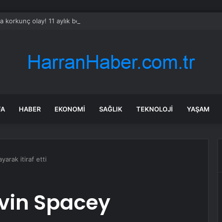
a korkunç olay! 11 aylık bebeği çöp konteynerine attı, eşini darbetti
FA
HABER
EKONOMI
SAĞLIK
TEKNOLOJI
YAŞAM
arak itiraf etti
vin Spacey