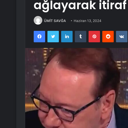
ağlayarak itiraf 
ÜMİT SAVĞA
Haziran 13, 2024
Facebook
Twitter
LinkedIn
Tumblr
Pinterest
Reddit