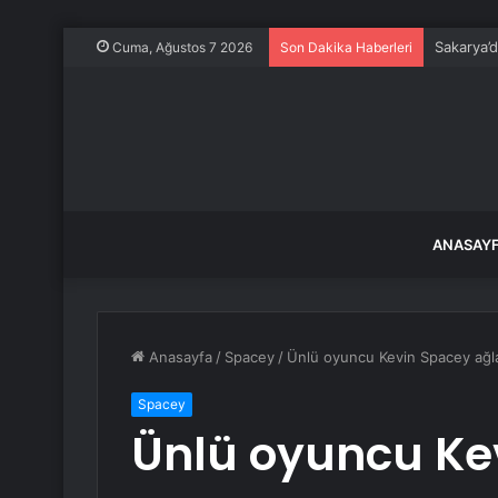
Sakarya’d
Cuma, Ağustos 7 2026
Son Dakika Haberleri
ANASAY
Anasayfa
/
Spacey
/
Ünlü oyuncu Kevin Spacey ağlay
Spacey
Ünlü oyuncu Ke