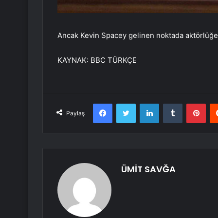
Ancak Kevin Spacey gelinen noktada aktörlüğe 
KAYNAK:
BBC TÜRKÇE
Facebook
Twitter
LinkedIn
Tumblr
Pint
Paylaş
ÜMİT SAVĞA