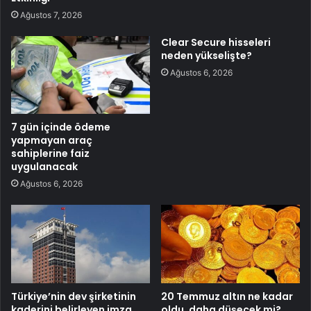
Ağustos 7, 2026
Clear Secure hisseleri
neden yükselişte?
Ağustos 6, 2026
7 gün içinde ödeme
yapmayan araç
sahiplerine faiz
uygulanacak
Ağustos 6, 2026
Türkiye’nin dev şirketinin
20 Temmuz altın ne kadar
kaderini belirleyen imza
oldu, daha düşecek mi?