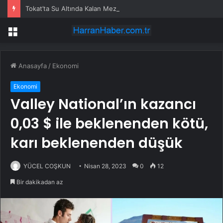
Tokat’ta Su Altında Kalan Mezarlık ve Araziler
Menü
Anasayfa
/
Ekonomi
Ekonomi
Valley National’ın kazancı
0,03 $ ile beklenenden kötü,
karı beklenenden düşük
YÜCEL COŞKUN
Nisan 28, 2023
0
12
Bir dakikadan az