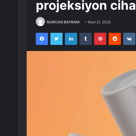
projeksiyon cihaz
NURCAN BAYRAM
Mart 21, 2025
Facebook
Twitter
LinkedIn
Tumblr
Pinterest
Reddit