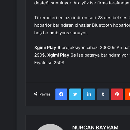
desteği sunuluyor. Ara yüz ise firma tarafından 
Titremeleri en aza indiren seri 28 desibel ses 
hoparlör barındıran cihazlar Bluetooth hoparlör
hoş bir ambiyans sunuyor.
Xgimi Play 6
projeksiyon cihazı 20000mAh bata
290$.
Xgimi Play 6e
ise batarya barındırmıyor 
Fiyatı ise 250$.
Facebook
Twitter
LinkedIn
Tumblr
Pint
Paylaş
NURCAN BAYRAM