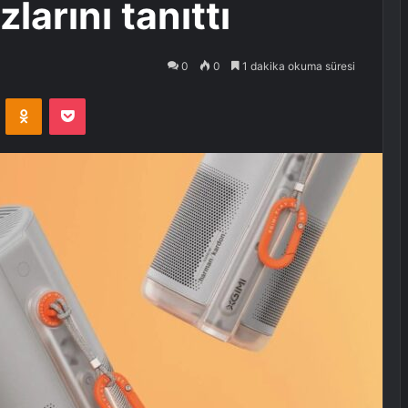
larını tanıttı
0
0
1 dakika okuma süresi
VKontakte
Odnoklassniki
Pocket