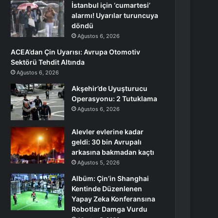
İstanbul için ‘cumartesi’
alarmı! Uyarılar turuncuya
döndü
Ağustos 6, 2026
ACEA’dan Çin Uyarısı: Avrupa Otomotiv
Sektörü Tehdit Altında
Ağustos 6, 2026
Akşehir’de Uyuşturucu
Operasyonu: 2 Tutuklama
Ağustos 6, 2026
Alevler evlerine kadar
geldi: 30 bin Avrupalı
arkasına bakmadan kaçtı
Ağustos 5, 2026
Albüm: Çin’in Shanghai
Kentinde Düzenlenen
Yapay Zeka Konferansına
Robotlar Damga Vurdu