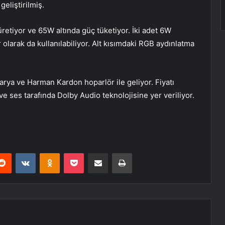
geliştirilmiş.
üretiyor ve 65W altında güç tüketiyor. İki adet 6W
 olarak da kullanılabiliyor. Alt kısımdaki RGB aydınlatma
rya ve Harman Kardon hoparlör ile geliyor. Fiyatı
ve ses tarafında Dolby Audio teknolojisine yer veriliyor.
erest
Reddit
VKontakte
Odnoklassniki
Pocket
E-Posta ile paylaş
Yazdır