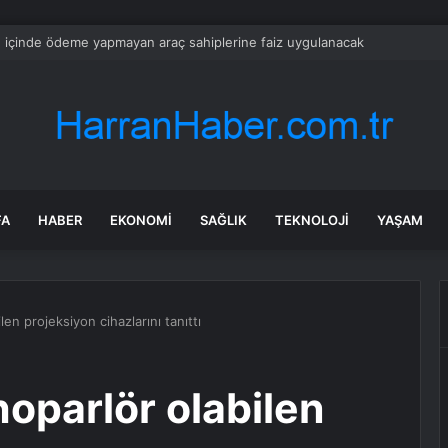
 içinde ödeme yapmayan araç sahiplerine faiz uygulanacak
FA
HABER
EKONOMI
SAĞLIK
TEKNOLOJI
YAŞAM
en projeksiyon cihazlarını tanıttı
oparlör olabilen