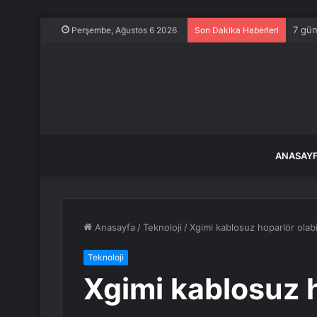
7 gün
Perşembe, Ağustos 6 2026
Son Dakika Haberleri
ANASAY
Anasayfa
/
Teknoloji
/
Xgimi kablosuz hoparlör olabil
Teknoloji
Xgimi kablosuz h