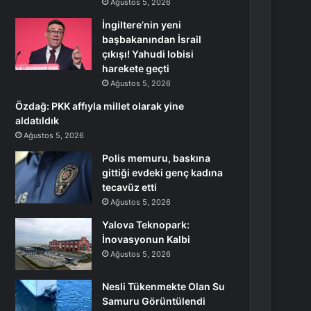
Ağustos 5, 2026
İngiltere’nin yeni
başbakanından İsrail
çıkışı! Yahudi lobisi
harekete geçti
Ağustos 5, 2026
Özdağ: PKK affıyla millet olarak yine
aldatıldık
Ağustos 5, 2026
Polis memuru, baskına
gittiği evdeki genç kadına
tecavüz etti
Ağustos 5, 2026
Yalova Teknopark:
İnovasyonun Kalbi
Ağustos 5, 2026
Nesli Tükenmekte Olan Su
Samuru Görüntülendi