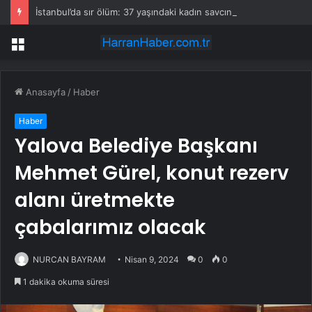
İstanbul’da sır ölüm: 37 yaşındaki kadın savcının evinde ölü bulundu!
Menü
Anasayfa
/
Haber
Haber
Yalova Belediye Başkanı
Mehmet Gürel, konut rezerv
alanı üretmekte
çabalarımız olacak
NURCAN BAYRAM
Nisan 9, 2024
0
0
1 dakika okuma süresi