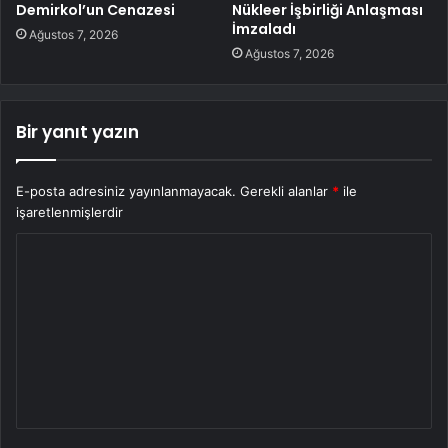
Demirkol’un Cenazesi
Nükleer İşbirliği Anlaşması
İmzaladı
Ağustos 7, 2026
Ağustos 7, 2026
Bir yanıt yazın
E-posta adresiniz yayınlanmayacak.
Gerekli alanlar
*
ile
işaretlenmişlerdir
Y
o
r
u
m
*