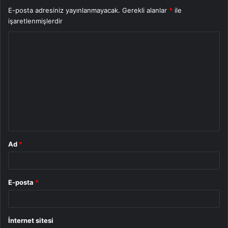
E-posta adresiniz yayınlanmayacak.
Gerekli alanlar
*
ile
işaretlenmişlerdir
Y
o
r
u
m
*
Ad
*
E-posta
*
İnternet sitesi