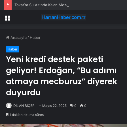
Tokat’ta Su Altında Kalan Mezarlık ve Araziler
Menü
Anasayfa
/
Haber
Haber
Yeni kredi destek paketi
geliyor! Erdoğan, “Bu adımı
atmaya mecburuz” diyerek
duyurdu
DİLAN BİÇER
Mayıs 22, 2025
0
0
1 dakika okuma süresi