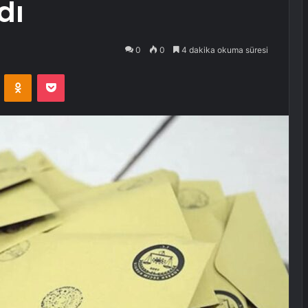
dı
0
0
4 dakika okuma süresi
VKontakte
Odnoklassniki
Pocket