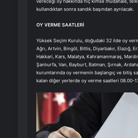
vereceği oy hakkında hiç kimse müdahale, telk
kullandıktan sonra sandık başından ayrılacak.
OY VERME SAATLERİ
Yüksek Seçim Kurulu, doğudaki 32 ilde oy verm
Ağrı, Artvin, Bingöl, Bitlis, Diyarbakır, Elazı
Hakkari, Kars, Malatya, Kahramanmaraş, Mardin,
Şanlıurfa, Van, Bayburt, Batman, Şırnak, Ardahan
kurumlarında oy vermenin başlangıç ve bitiş saa
kalan diğer yerlerde oy verme saatleri 08.00-1