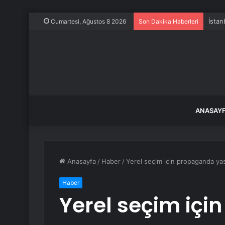
İstan
Cumartesi, Ağustos 8 2026
Son Dakika Haberleri
ANASAY
Anasayfa
/
Haber
/
Yerel seçim için propaganda yas
Haber
Yerel seçim iç