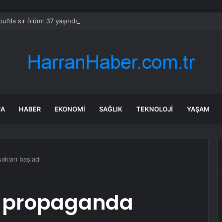
bul’da sır ölüm: 37 yaşındaki kadın savcının evinde ölü bulundu!
FA
HABER
EKONOMI
SAĞLIK
TEKNOLOJI
YAŞAM
akları başladı
in propaganda