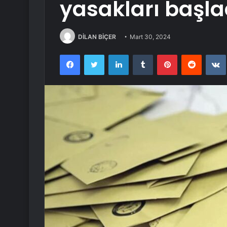
yasakları başla
DİLAN BİÇER
Mart 30, 2024
Facebook
Twitter
LinkedIn
Tumblr
Pinterest
Reddit