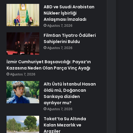
ABD ve Suudi Arabistan
Nükleer İşbirliği
Anlaşması İmzaladı
Ağustos 7, 2026
FilmSan Tiyatro Ödülleri
Sahiplerini Buldu
Ağustos 7, 2026
İzmir Cumhuriyet Başsavcılığı: Payaz’ın
Kazasına Neden Olan Parça Vinç Ayağı
Ağustos 7, 2026
Altı Üstü İstanbul Hasan
öldü mü, Doğancan
Sarıkaya diziden
ayrılıyor mu?
Ağustos 7, 2026
Tokat’ta Su Altında
Kalan Mezarlık ve
Araziler