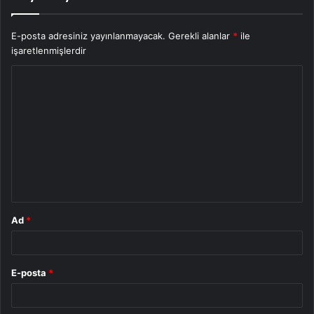
E-posta adresiniz yayınlanmayacak.
Gerekli alanlar
*
ile
işaretlenmişlerdir
Y
o
r
u
m
*
Ad
*
E-posta
*