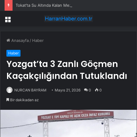
Tokat’ta Su Altında Kalan Mezarlık ve Araziler
Menü
Anasayfa
/
Haber
Haber
Yozgat’ta 3 Zanlı Göçmen
Kaçakçılığından Tutuklandı
NURCAN BAYRAM
Mayıs 21, 2026
0
0
Bir dakikadan az