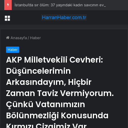
İstanbul’da sır ölüm: 37 yaşındaki kadın savcının evinde ölü bulundu!
Menü
Anasayfa
/
Haber
Haber
AKP Milletvekili Cevheri:
Düşüncelerimin
Arkasındayım, Hiçbir
Zaman Taviz Vermiyorum.
Çünkü Vatanımızın
Bölünmezliği Konusunda
Kırmızı Çizgimiz Var