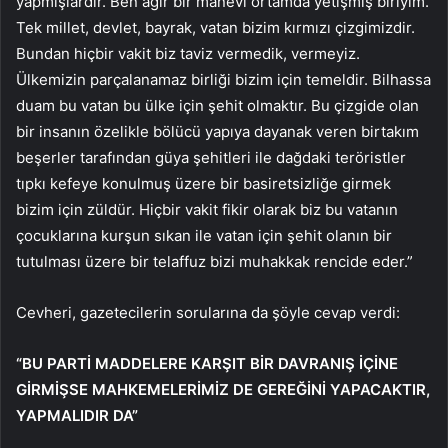
yapmışlardır. Ben ağır bir manevi ortamda yetişmiş biriyim.
Tek millet, devlet, bayrak, vatan bizim kırmızı çizgimizdir.
Bundan hiçbir vakit biz taviz vermedik, vermeyiz.
Ülkemizin parçalanamaz birliği bizim için temeldir. Bilhassa
duam bu vatan bu ülke için şehit olmaktır. Bu çizgide olan
bir insanın özelikle bölücü yapıya dayanak veren birtakım
beşerler tarafından güya şehitleri ile dağdaki teröristler
tıpkı kefeye konulmuş üzere bir basiretsizliğe girmek
bizim için züldür. Hiçbir vakit fikir olarak biz bu vatanın
çocuklarına kurşun sıkan ile vatan için şehit olanın bir
tutulması üzere bir telaffuz bizi muhakkak rencide eder.”
Cevheri, gazetecilerin sorularına da şöyle cevap verdi:
“BU PARTİ MADDELERE KARŞIT BİR DAVRANIŞ İÇİNE
GİRMİŞSE MAHKEMELERİMİZ DE GEREĞİNİ YAPACAKTIR,
YAPMALIDIR DA”