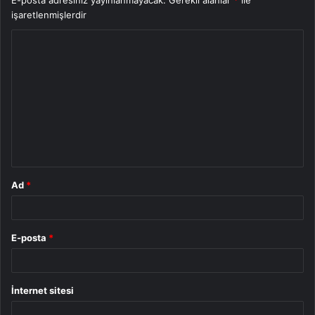
işaretlenmişlerdir
Y
o
r
u
m
*
Ad
*
E-posta
*
İnternet sitesi