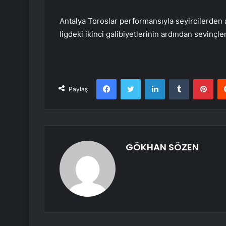
Antalya Toroslar performansıyla seyircilerden a
ligdeki ikinci galibiyetlerinin ardından sevinçle
Facebook
Twitter
LinkedIn
Tumblr
Pint
Paylaş
GÖKHAN SÖZEN