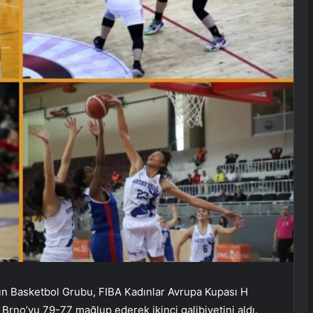
n Basketbol Grubu, FIBA ​​Kadınlar Avrupa Kupası H
Brno’yu 79-77 mağlup ederek ikinci galibiyetini aldı.