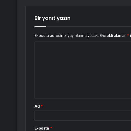
Bir yanıt yazın
E-posta adresiniz yayınlanmayacak.
Gerekli alanlar
*
i
Y
o
r
u
m
*
Ad
*
E-posta
*