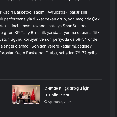
r Kadın Basketbol Takımı, Avrupa’daki başarısını
lı performansıyla dikkat çeken grup, son maçında Çek
aki ikinci maçını kazandı. antalya
Spor
Salonda
e giren KP Tany Brno, ilk yarıda soyunma odasına 45-
da üstünlüğünü koruyan ve son periyoda da 58-54 önde
ına engel olamadı. Son saniyelere kadar mücadeleyi
oroslar Kadın Basketbol Grubu, sahadan 79-77 galip
CHP’de Kılıçdaroğlu İçin
Disiplin İhbarı
Ağustos 8, 2026