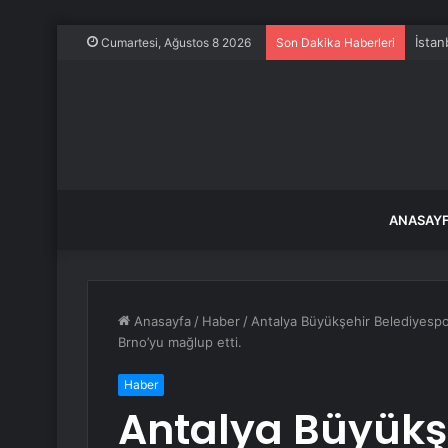
İstan
Cumartesi, Ağustos 8 2026
Son Dakika Haberleri
ANASAY
Anasayfa
/
Haber
/
Antalya Büyükşehir Belediyespor
Brno’yu mağlup etti.
Haber
Antalya Büyükş