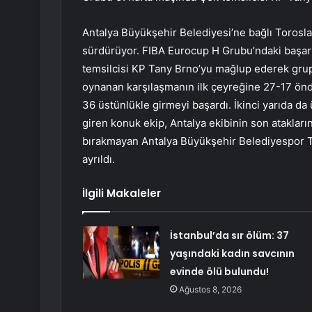
Antalya Büyükşehir Belediyesi’ne bağlı Torosla
sürdürüyor. FIBA Eurocup H Grubu’ndaki başarı
temsilcisi KP Tany Brno’yu mağlup ederek grupt
oynanan karşılaşmanın ilk çeyreğine 27-17 önd
36 üstünlükle girmeyi başardı. İkinci yarıda 
giren konuk ekip, Antalya ekibinin son ataklar
bırakmayan Antalya Büyükşehir Belediyespor T
ayrıldı.
İlgili Makaleler
İstanbul’da sır ölüm: 37
yaşındaki kadın savcının
evinde ölü bulundu!
Ağustos 8, 2026