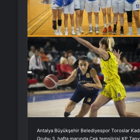
Antalya Büyükşehir Belediyespor Toroslar Kadı
Grubu 3. hafta maçında Çek temsilcisi KP Tany 