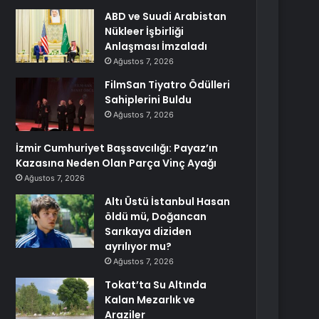
ABD ve Suudi Arabistan
Nükleer İşbirliği
Anlaşması İmzaladı
Ağustos 7, 2026
FilmSan Tiyatro Ödülleri
Sahiplerini Buldu
Ağustos 7, 2026
İzmir Cumhuriyet Başsavcılığı: Payaz’ın
Kazasına Neden Olan Parça Vinç Ayağı
Ağustos 7, 2026
Altı Üstü İstanbul Hasan
öldü mü, Doğancan
Sarıkaya diziden
ayrılıyor mu?
Ağustos 7, 2026
Tokat’ta Su Altında
Kalan Mezarlık ve
Araziler