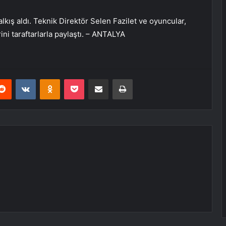
lkış aldı. Teknik Direktör Selen Fazilet ve oyuncular,
rini taraftarlarla paylaştı. – ANTALYA
erest
Reddit
VKontakte
Odnoklassniki
Pocket
E-Posta ile paylaş
Yazdır