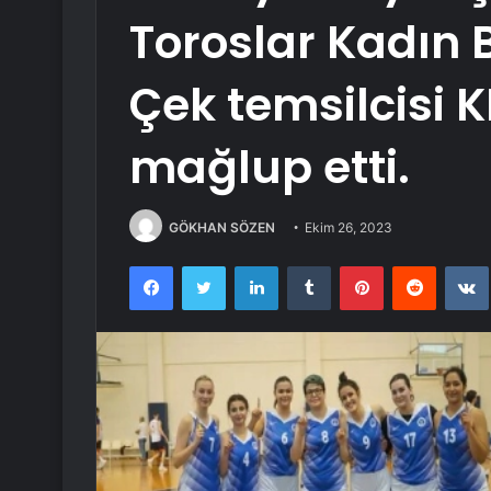
Toroslar Kadın 
Çek temsilcisi 
mağlup etti.
GÖKHAN SÖZEN
Ekim 26, 2023
Facebook
Twitter
LinkedIn
Tumblr
Pinterest
Reddit