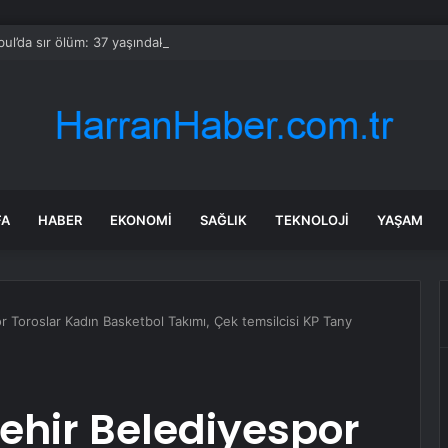
bul’da sır ölüm: 37 yaşındaki kadın savcının evinde ölü bulundu!
FA
HABER
EKONOMI
SAĞLIK
TEKNOLOJI
YAŞAM
 Toroslar Kadın Basketbol Takımı, Çek temsilcisi KP Tany
ehir Belediyespor