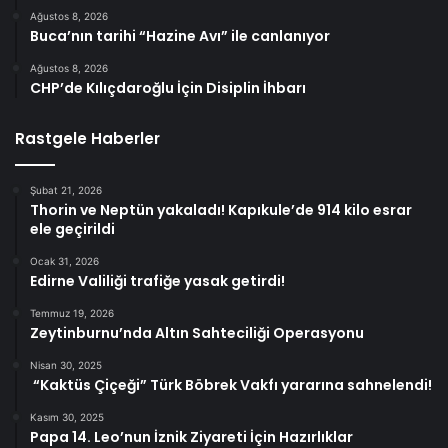
Ağustos 8, 2026
Buca’nın tarihi “Hazine Avı” ile canlanıyor
Ağustos 8, 2026
CHP’de Kılıçdaroğlu İçin Disiplin İhbarı
Rastgele Haberler
Şubat 21, 2026
Thorin ve Neptün yakaladı! Kapıkule’de 914 kilo esrar
ele geçirildi
Ocak 31, 2026
Edirne Valiliği trafiğe yasak getirdi!
Temmuz 19, 2026
Zeytinburnu’nda Altın Sahteciliği Operasyonu
Nisan 30, 2025
“Kaktüs Çiçeği” Türk Böbrek Vakfı yararına sahnelendi!
Kasım 30, 2025
Papa 14. Leo’nun İznik Ziyareti İçin Hazırlıklar