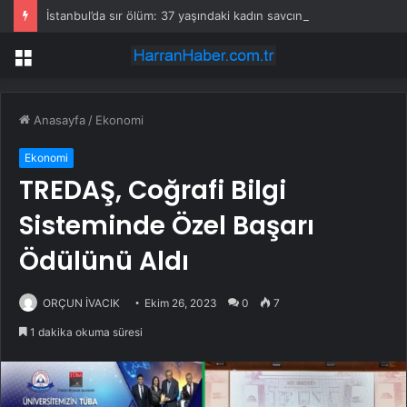
İstanbul’da sır ölüm: 37 yaşındaki kadın savcının evinde ölü bulundu!
Menü
Anasayfa
/
Ekonomi
Ekonomi
TREDAŞ, Coğrafi Bilgi
Sisteminde Özel Başarı
Ödülünü Aldı
ORÇUN İVACIK
Ekim 26, 2023
0
7
1 dakika okuma süresi