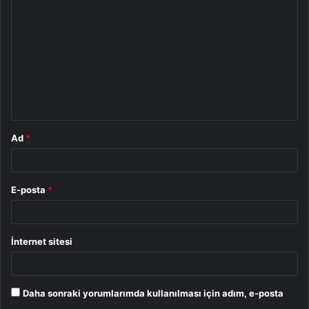
o
r
u
m
*
Ad
*
E-posta
*
İnternet sitesi
Daha sonraki yorumlarımda kullanılması için adım, e-posta