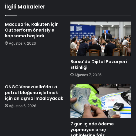
İlgili Makaleler
Macquarie, Rakuten için
Outperform önerisiyle
kapsama başladı
Ağustos 7, 2026
Bursa’da Dijital Pazaryeri
Etkinliği
Ağustos 7, 2026
ONGC Venezüella’da iki
petrol bloğunu işletmek
için anlaşma imzalayacak
Ağustos 6, 2026
7 gün içinde ödeme
yapmayan araç
sahiplerine faiz