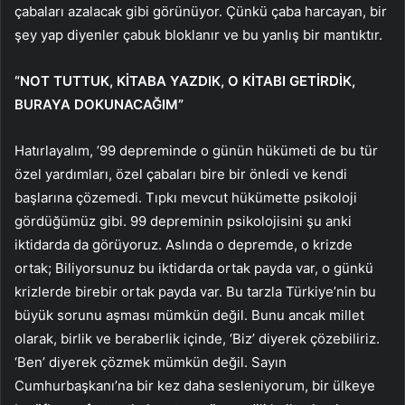
çabaları azalacak gibi görünüyor. Çünkü çaba harcayan, bir
şey yap diyenler çabuk bloklanır ve bu yanlış bir mantıktır.
“NOT TUTTUK, KİTABA YAZDIK, O KİTABI GETİRDİK,
BURAYA DOKUNACAĞIM”
Hatırlayalım, ’99 depreminde o günün hükümeti de bu tür
özel yardımları, özel çabaları bire bir önledi ve kendi
başlarına çözemedi. Tıpkı mevcut hükümette psikoloji
gördüğümüz gibi. 99 depreminin psikolojisini şu anki
iktidarda da görüyoruz. Aslında o depremde, o krizde
ortak; Biliyorsunuz bu iktidarda ortak payda var, o günkü
krizlerde birebir ortak payda var. Bu tarzla Türkiye’nin bu
büyük sorunu aşması mümkün değil. Bunu ancak millet
olarak, birlik ve beraberlik içinde, ‘Biz’ diyerek çözebiliriz.
‘Ben’ diyerek çözmek mümkün değil. Sayın
Cumhurbaşkanı’na bir kez daha sesleniyorum, bir ülkeye