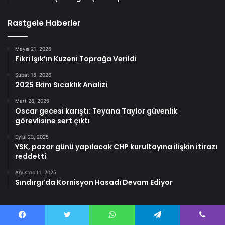
Rastgele Haberler
Mayıs 21, 2026
Fikri Işık’ın Kuzeni Toprağa Verildi
Şubat 16, 2026
2025 Ekim Sıcaklık Analizi
Mart 26, 2026
Oscar gecesi karıştı: Teyana Taylor güvenlik
görevlisine sert çıktı
Eylül 23, 2025
YSK, pazar günü yapılacak CHP kurultayına ilişkin itirazı
reddetti
Ağustos 11, 2025
Sındırgı’da Kornisyon Hasadı Devam Ediyor
Facebook
Twitter
WhatsApp
Telegram
Viber