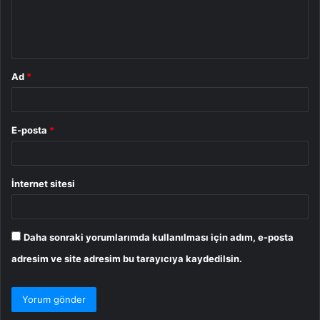
m
*
Ad
*
E-posta
*
İnternet sitesi
Daha sonraki yorumlarımda kullanılması için adım, e-posta
adresim ve site adresim bu tarayıcıya kaydedilsin.