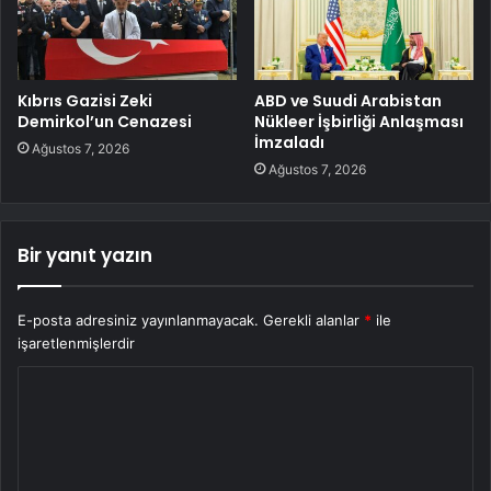
Kıbrıs Gazisi Zeki
ABD ve Suudi Arabistan
Demirkol’un Cenazesi
Nükleer İşbirliği Anlaşması
İmzaladı
Ağustos 7, 2026
Ağustos 7, 2026
Bir yanıt yazın
E-posta adresiniz yayınlanmayacak.
Gerekli alanlar
*
ile
işaretlenmişlerdir
Y
o
r
u