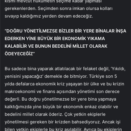
kısmı mevcut hükümetin seçime kadar yapması
gerekenlerden. Seçimden sonra imkan olursa kolları
sıvayıp kaldığımız yerden devam edeceğiz.
“DOĞRU YÖNETİLMEZSE BİZLER BİR YERE BİNALAR İNŞA
EDERKEN YİNE BÜYÜK BİR EKONOMİK YIKAMA
KALABİLİR VE BUNUN BEDELİNİ MİLLET OLARAK
ÖDEYECEĞİZ”
Bu sadece bina yaparak atlatılacak bir felaket değil, ‘Yıkıldı,
yenisini yapacağız’ demekle de bitmiyor. Türkiye son 5
yılda defalarca ekonomik kriz yaşayan bir ülke ve bu krizin
makroekonomi ve finans açısından yönetimi son derece
değerli. Bu doğru yönetilmezse bir yere bina yapmaya
kalktığımızda yine büyük bir ekonomik enkaz olabilir ve
bedelini millet olarak öderiz. Çok yetkin ekiplerle
yönetilmesi gereken bir krizden bahsediyoruz. Ancak işi
bilen yetkin ekiplerle bu kriz aşılabilir. Ayrıca bu ekiplerin