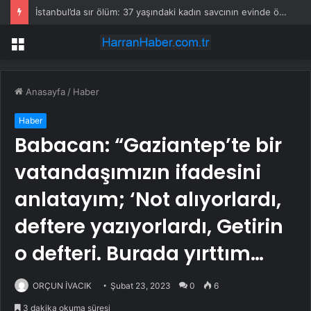
İstanbul’da sır ölüm: 37 yaşındaki kadın savcının evinde ölü bulundu!
Menü
Anasayfa
/
Haber
Haber
Babacan: “Gaziantep’te bir
vatandaşımızın ifadesini
anlatayım; ‘Not alıyorlardı,
deftere yazıyorlardı, Getirin
o defteri. Burada yırttım…
ORÇUN İVACIK
Şubat 23, 2023
0
6
3 dakika okuma süresi