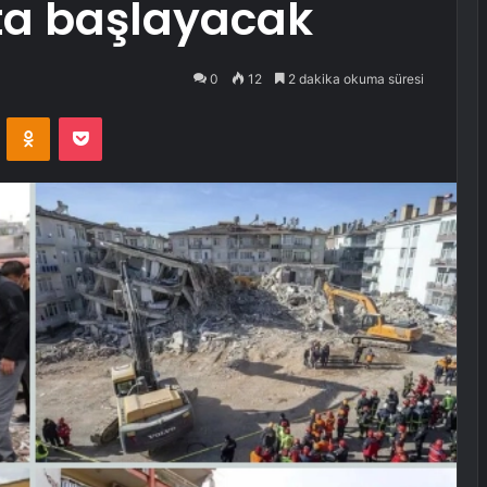
ta başlayacak
0
12
2 dakika okuma süresi
VKontakte
Odnoklassniki
Pocket