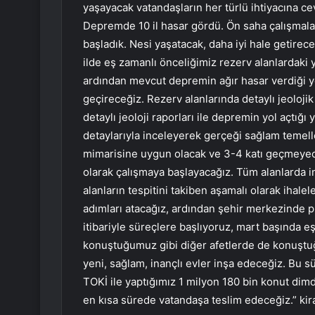
yaşayacak vatandaşların her türlü ihtiyacına ce
Depremde 10 il hasar gördü. Ön saha çalışmalar
başladık. Nesi yaşatacak, daha iyi hale getire
ilde eş zamanlı önceliğimiz rezerv alanlardaki 
ardından mevcut depremin ağır hasar verdiği ye
geçireceğiz. Rezerv alanlarında detaylı jeoloj
detaylı jeoloji raporları ile depremin yol açtığı
detaylarıyla inceleyerek gerçeği sağlam temell
mimarisine uygun olacak ve 3-4 katı geçmeyecek
olarak çalışmaya başlayacağız. Tüm alanlarda 
alanların tespitini takiben aşamalı olarak ihale
adımları atacağız, ardından şehir merkezinde p
itibariyle süreçlere başlıyoruz, mart başında e
konuştuğumuz gibi diğer afetlerde de konuştuğu
yeni, sağlam, inançlı evler inşa edeceğiz. Bu s
TOKİ ile yaptığımız 1 milyon 180 bin konut dimdi
en kısa sürede vatandaşa teslim edeceğiz.” kiray