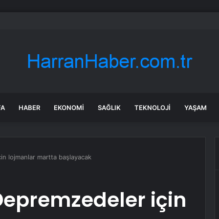
Su Altında Kalan Mezarlık ve Araziler
FA
HABER
EKONOMI
SAĞLIK
TEKNOLOJI
YAŞAM
n lojmanlar martta başlayacak
epremzedeler için