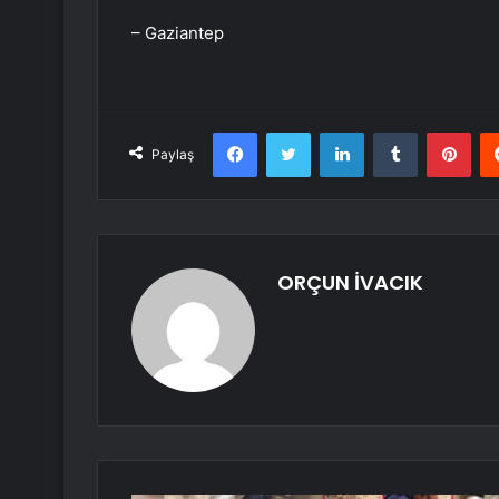
– Gaziantep
Facebook
Twitter
LinkedIn
Tumblr
Pint
Paylaş
ORÇUN İVACIK