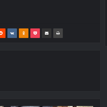
erest
Reddit
VKontakte
Odnoklassniki
Pocket
E-Posta ile paylaş
Yazdır