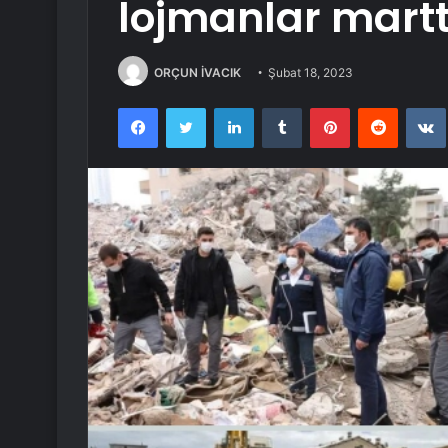
lojmanlar mart
ORÇUN İVACIK
Şubat 18, 2023
Facebook
Twitter
LinkedIn
Tumblr
Pinterest
Reddit