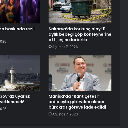
na baskında rezil
Sakarya’da korkunç olay! 11
aylık bebeği çöp konteynerine
attı, eşini darbetti
2026
Ağustos 7, 2026
poyraz uyarısı:
Manisa’da “Rant çetesi”
vetlenecek!
iddiasıyla görevden alınan
bürokrat göreve iade edildi
2026
Ağustos 7, 2026