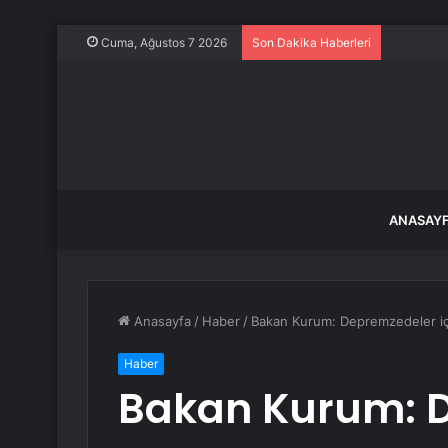
Tokat’ta 
Cuma, Ağustos 7 2026
Son Dakika Haberleri
ANASAY
Anasayfa
/
Haber
/
Bakan Kurum: Depremzedeler içi
Haber
Bakan Kurum: D