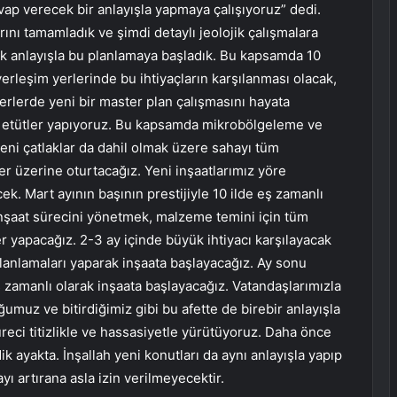
vap verecek bir anlayışla yapmaya çalışıyoruz” dedi.
ını tamamladık ve şimdi detaylı jeolojik çalışmalara
cek anlayışla bu planlamaya başladık. Bu kapsamda 10
yerleşim yerlerinde bu ihtiyaçların karşılanması olacak,
rlerde yeni bir master plan çalışmasını hayata
ik etütler yapıyoruz. Bu kapsamda mikrobölgeleme ve
 yeni çatlaklar da dahil olmak üzere sahayı tüm
er üzerine oturtacağız. Yeni inşaatlarımız yöre
. Mart ayının başının prestijiyle 10 ilde eş zamanlı
inşaat sürecini yönetmek, malzeme temini için tüm
ler yapacağız. 2-3 ay içinde büyük ihtiyacı karşılayacak
lanlamaları yaparak inşaata başlayacağız. Ay sonu
ş zamanlı olarak inşaata başlayacağız. Vatandaşlarımızla
muz ve bitirdiğimiz gibi bu afette de birebir anlayışla
üreci titizlikle ve hassasiyetle yürütüyoruz. Daha önce
k ayakta. İnşallah yeni konutları da aynı anlayışla yapıp
ı artırana asla izin verilmeyecektir.