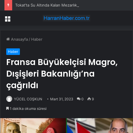
Tokat’ta Su Altında Kalan Mezarlık ve Araziler
Menü
Anasayfa
/
Haber
Haber
Fransa Büyükelçisi Magro,
Dışişleri Bakanlığı’na
çağrıldı
YÜCEL COŞKUN
Mart 31, 2023
0
9
1 dakika okuma süresi