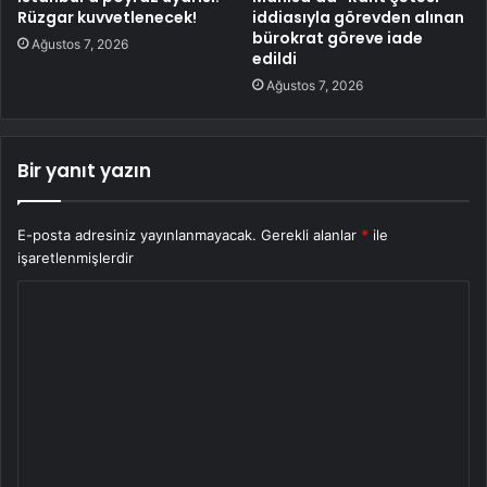
Rüzgar kuvvetlenecek!
iddiasıyla görevden alınan
bürokrat göreve iade
Ağustos 7, 2026
edildi
Ağustos 7, 2026
Bir yanıt yazın
E-posta adresiniz yayınlanmayacak.
Gerekli alanlar
*
ile
işaretlenmişlerdir
Y
o
r
u
m
*