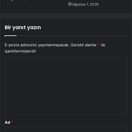
Ağustos 7, 2026
Bir yanıt yazın
E-posta adresiniz yayınlanmayacak.
Gerekli alanlar
*
ile
işaretlenmişlerdir
Y
o
r
u
m
*
Ad
*