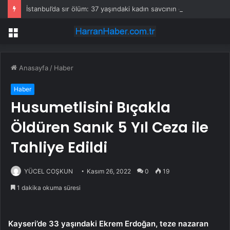
İstanbul’da sır ölüm: 37 yaşındaki kadın savcının evinde ölü bulundu!
Menü
Anasayfa
/
Haber
Haber
Husumetlisini Bıçakla
Öldüren Sanık 5 Yıl Ceza ile
Tahliye Edildi
YÜCEL COŞKUN
Kasım 26, 2022
0
19
1 dakika okuma süresi
Kayseri’de 33 yaşındaki Ekrem Erdoğan, teze nazaran