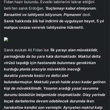
Fidan hazır bulundu. Evvelki tabirlerini tekrar ettiğini
belirten sanık Erdoğan,
‘Suçlamayı kabul etmiyorum.
Beraatimi ve tahliyemi istiyorum. Pişmanım’
dedi.
Sanık hakkında âlâ hal indirimi de uygulayan heyet, 5 yıl
mahpus cezası vererek tahliyesine hükmetti.
Sanık avukatı Ali Fidan ise
‘İlk yarayı alan müvekkildir,
parmağında da bu yara hala durmaktadır. Maktul delta
virüsü taşıdığı için hastanede bulunması gerekirken
kurduğu planla aracıyla müvekkilin ineceği
durakta yanında kesici ve delici alet
bulundurmuştur. Maktulü yaralı halde aracı kadar getiren
kişi de müvekkilimdir. Yasanın aradığı yasal savunma
durumu büsbütün belgemizde oluşmaktadır. Olay yerinde
bıçak darbelerine devam edebilecek durumda iken
hareketine kendisi son vermiştir. Ayrıyeten maktul kalp