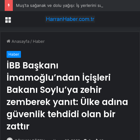
Muş’ta sağanak ve dolu yağışı: İş yerlerini su bastı
Menü
Anasayfa
/
Haber
Haber
İBB Başkanı
İmamoğlu’ndan İçişleri
Bakanı Soylu’ya zehir
zemberek yanıt: Ülke adına
güvenlik tehdidi olan bir
zattır