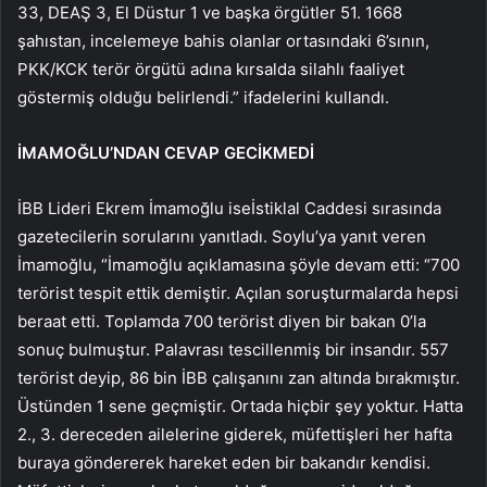
33, DEAŞ 3, El Düstur 1 ve başka örgütler 51. 1668
şahıstan, incelemeye bahis olanlar ortasındaki 6’sının,
PKK/KCK terör örgütü adına kırsalda silahlı faaliyet
göstermiş olduğu belirlendi.” ifadelerini kullandı.
İMAMOĞLU’NDAN CEVAP GECİKMEDİ
İBB Lideri Ekrem İmamoğlu iseİstiklal Caddesi sırasında
gazetecilerin sorularını yanıtladı. Soylu’ya yanıt veren
İmamoğlu, “İmamoğlu açıklamasına şöyle devam etti: “700
terörist tespit ettik demiştir. Açılan soruşturmalarda hepsi
beraat etti. Toplamda 700 terörist diyen bir bakan 0’la
sonuç bulmuştur. Palavrası tescillenmiş bir insandır. 557
terörist deyip, 86 bin İBB çalışanını zan altında bırakmıştır.
Üstünden 1 sene geçmiştir. Ortada hiçbir şey yoktur. Hatta
2., 3. dereceden ailelerine giderek, müfettişleri her hafta
buraya göndererek hareket eden bir bakandır kendisi.