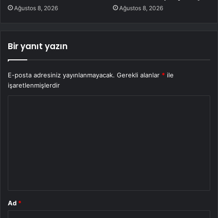
Ağustos 8, 2026
Ağustos 8, 2026
Bir yanıt yazın
E-posta adresiniz yayınlanmayacak.
Gerekli alanlar
*
ile
işaretlenmişlerdir
Y
o
r
u
m
*
Ad
*