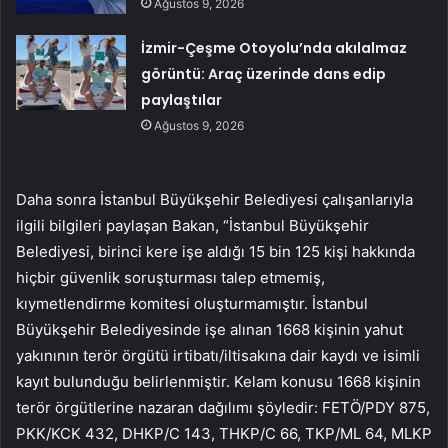
Ağustos 9, 2026
İzmir-Çeşme Otoyolu’nda akılalmaz
görüntü: Araç üzerinde dans edip
paylaştılar
Ağustos 9, 2026
Daha sonra İstanbul Büyükşehir Belediyesi çalışanlarıyla
ilgili bilgileri paylaşan Bakan, “İstanbul Büyükşehir
Belediyesi, birinci kere işe aldığı 15 bin 125 kişi hakkında
hiçbir güvenlik soruşturması talep etmemiş,
kıymetlendirme komitesi oluşturmamıştır. İstanbul
Büyükşehir Belediyesinde işe alınan 1668 kişinin yahut
yakınının terör örgütü irtibatı/iltisakına dair kaydı ve isimli
kayıt bulunduğu belirlenmiştir. Kelam konusu 1668 kişinin
terör örgütlerine nazaran dağılımı şöyledir: FETÖ/PDY 875,
PKK/KCK 432, DHKP/C 143, THKP/C 66, TKP/ML 64, MLKP