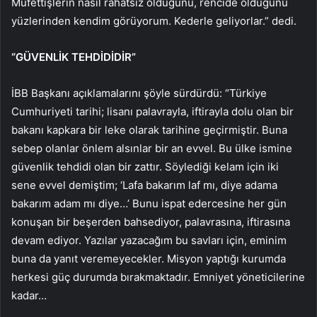
Müfettişlerin nasıl rahatsız olduğunu, rencide olduğunu
yüzlerinden kendim görüyorum. Kederle geliyorlar.” dedi.
“GÜVENLİK TEHDİDİDİR”
İBB Başkanı açıklamalarını şöyle sürdürdü: “Türkiye
Cumhuriyeti tarihi; lisanı palavrayla, iftirayla dolu olan bir
bakanı kapkara bir leke olarak tarihine geçirmiştir. Buna
sebep olanlar önlem alsınlar bir an evvel. Bu ülke ismine
güvenlik tehdidi olan bir zattır. Söylediği kelam için iki
sene evvel demiştim; ‘Lafa bakarım laf mı, diye adama
bakarım adam mı diye…’ Bunu ispat edercesine her gün
konuşan bir beşerden bahsediyor, palavrasına, iftirasına
devam ediyor. Yazılar yazacağım bu savları için, eminim
buna da yanıt veremeyecekler. Misyon yaptığı kurumda
herkesi güç durumda bırakmaktadır. Emniyet yöneticilerine
kadar…