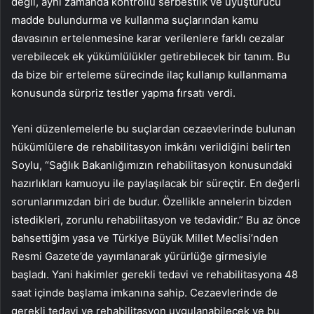
değil, aynı zamanda kontrollü serbestlik ve uyuşturucu
madde bulundurma ve kullanma suçlarından kamu
davasının ertelenmesine karar verilenlere farklı cezalar
verebilecek ek yükümlülükler getirebilecek bir tanım. Bu
da bize bir erteleme sürecinde ilaç kullanıp kullanmama
konusunda sürpriz testler yapma fırsatı verdi.
Yeni düzenlemelerle bu suçlardan cezaevlerinde bulunan
hükümlülere de rehabilitasyon imkânı verildiğini belirten
Soylu, “Sağlık Bakanlığımızın rehabilitasyon konusundaki
hazırlıkları kamuoyu ile paylaşılacak bir süreçtir. En değerli
sorunlarımızdan biri de budur. Özellikle annelerin bizden
istedikleri, zorunlu rehabilitasyon ve tedavidir.” Bu az önce
bahsettiğim yasa ve Türkiye Büyük Millet Meclisi’nden
Resmi Gazete’de yayımlanarak yürürlüğe girmesiyle
başladı. Yani hakimler gerekli tedavi ve rehabilitasyona 48
saat içinde başlama imkanına sahip. Cezaevlerinde de
gerekli tedavi ve rehabilitasyon uygulanabilecek ve bu