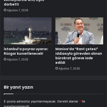
darbetti
Ağustos 7, 2026
İstanbul’a poyraz uyarısı:
Manisa’da “Rant çetesi”
Rüzgar kuvvetlenecek!
iddiasıyla görevden alınan
bürokrat göreve iade
Ağustos 7, 2026
edildi
Ağustos 7, 2026
Bir yanıt yazın
E-posta adresiniz yayınlanmayacak.
Gerekli alanlar
*
ile
işaretlenmişlerdir