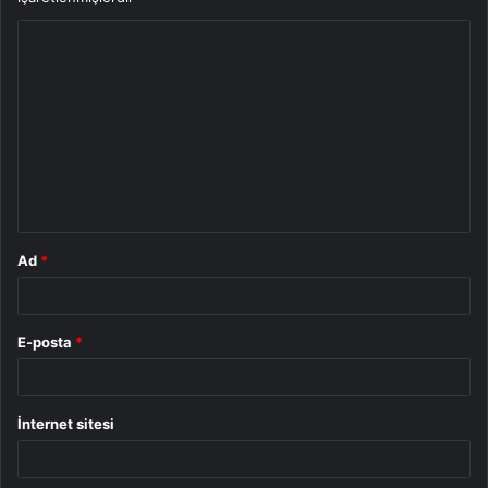
Y
o
r
u
m
*
Ad
*
E-posta
*
İnternet sitesi