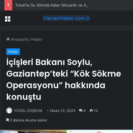
Tokat’ta Su Altında Kalan Mezarlık ve Araziler
Menü
Anasayfa
/
Haber
Haber
İçişleri Bakanı Soylu,
Gaziantep’teki “Kök Sökme
Operasyonu” hakkında
konuştu
YÜCEL COŞKUN
Nisan 13, 2023
0
12
2 dakika okuma süresi