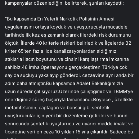
kampanyalar düzenlediğini belirterek, şunları kaydetti:
“Bu kapsamda En Yeterli Narkotik Polisinin Annesi
uygulamasını ortaya koyduk ve uyuşturucuyla mücadele
tarihinde ilk kez eş zamanlı olarak illerdeki risk durumunu
ölçtük. İllerde 40 kriterle riskleri belirledik ve İlçelerde 32
kriter 65’ten fazla ilde kanalizasyonlardan aldığımız
atıklarla ilacın boyutunu ve cinsini karşılaştırma imkanına
sahibiz.48 İmha Operasyonu gerçekleştiren Türkiye çok
sayıda suçluyu yakalayıp gönderdi. cezaevine aynı anda bir
adım daha atmıştır.Bu kapsamda Adalet Bakanlığımızla
uzun süredir çalışıyoruz.Üzerinde çalıştığımız ve TBMM’ye
önerdiğimiz süreç başarıyla tamamlandı.Böylece , özellikle
metamfetamin, captagon ve bonsai gibi sentetik
uyuşturucular için yeni bir düzenleme getirildi ve bunun
sonucunda sentetik uyuşturucu ve uyarıcı madde imalat ve
ticaretine verilen ceza 10 yıldan 15 yıla çıkarıldı. Sadece bu