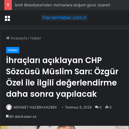
İzmit Belediyesi’nden muhtarlara doğum günü ziyareti
Menü
Anasayfa
/
Haber
Haber
İhraçları açıklayan CHP
Sözcüsü Müslim Sarı: Özgür
Özel ile ilgili değerlendirme
daha sonra yapılacak
MEHMET HAZBİN KAZBEK
Temmuz 6, 2026
0
0
Bir dakikadan az