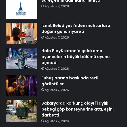
Süreç emin adımlarla ilerliyor
Ağustos 7, 2026
İzmit Belediyesi’nden muhtarlara
doğum günü ziyareti
Ağustos 7, 2026
Halo PlayStation’a geldi ama
oyuncuların büyük bölümü oyunu
açmadı
Ağustos 7, 2026
Fuhuş barına baskında rezil
görüntüler
Ağustos 7, 2026
Sakarya’da korkunç olay! 11 aylık
bebeği çöp konteynerine attı, eşini
darbetti
Ağustos 7, 2026