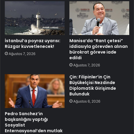
İstanbul’a poyraz uyarısı:
Manisa’da “Rant çetesi”
Rüzgar kuvvetlenecek!
iddiasıyla görevden alınan
bürokrat göreve iade
Ağustos 7, 2026
edildi
Ağustos 7, 2026
Çin: Filipinler’in Çin
Büyükelçisi Nezdinde
Diplomatik Girişimde
Bulunduk
Ağustos 6, 2026
Pedro Sanchez’in
başkanlığını yaptığı
Sosyalist
Enternasyonal’den mutlak