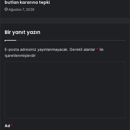
butlan kararına tepki
Ağustos 7, 2026
Bir yanıt yazın
E-posta adresiniz yayınlanmayacak.
Gerekli alanlar
*
ile
işaretlenmişlerdir
Y
o
r
u
m
*
Ad
*