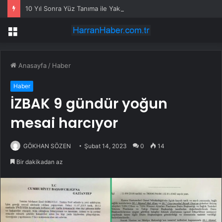
10 Yıl Sonra Yüz Tanıma ile Yakalandı
Menü
Anasayfa
/
Haber
Haber
İZBAK 9 gündür yoğun
mesai harcıyor
GÖKHAN SÖZEN
Şubat 14, 2023
0
14
Bir dakikadan az