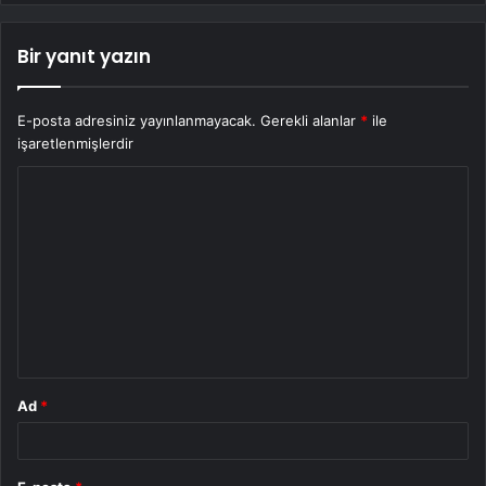
Bir yanıt yazın
E-posta adresiniz yayınlanmayacak.
Gerekli alanlar
*
ile
işaretlenmişlerdir
Y
o
r
u
m
*
Ad
*