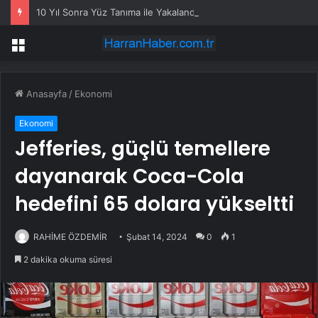
10 Yıl Sonra Yüz Tanıma ile Yakalandı
Menü
Anasayfa
/
Ekonomi
Ekonomi
Jefferies, güçlü temellere
dayanarak Coca-Cola
hedefini 65 dolara yükseltti
RAHİME ÖZDEMİR
Şubat 14, 2024
0
1
2 dakika okuma süresi