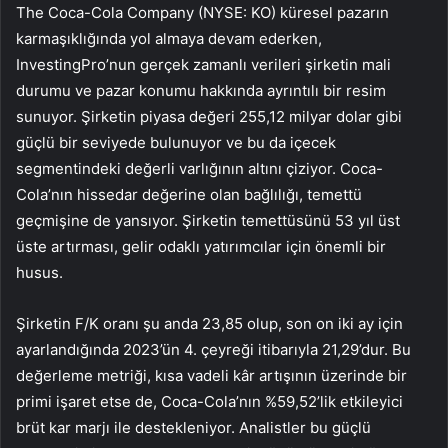
The Coca-Cola Company (NYSE: KO) küresel pazarın
karmaşıklığında yol almaya devam ederken,
InvestingPro’nun gerçek zamanlı verileri şirketin mali
durumu ve pazar konumu hakkında ayrıntılı bir resim
sunuyor. Şirketin piyasa değeri 255,12 milyar dolar gibi
güçlü bir seviyede bulunuyor ve bu da içecek
segmentindeki değerli varlığının altını çiziyor. Coca-
Cola’nın hissedar değerine olan bağlılığı, temettü
geçmişine de yansıyor. Şirketin temettüsünü 53 yıl üst
üste artırması, gelir odaklı yatırımcılar için önemli bir
husus.
Şirketin F/K oranı şu anda 23,85 olup, son on iki ay için
ayarlandığında 2023’ün 4. çeyreği itibarıyla 21,29’dur. Bu
değerleme metriği, kısa vadeli kâr artışının üzerinde bir
primi işaret etse de, Coca-Cola’nın %59,52’lik etkileyici
brüt kar marjı ile destekleniyor. Analistler bu güçlü