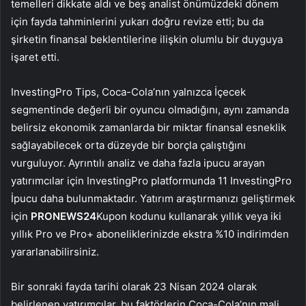
temelleri dikkate aldı ve beş analist önümüzdeki dönem
için fayda tahminlerini yukarı doğru revize etti; bu da
şirketin finansal beklentilerine ilişkin olumlu bir duyguya
işaret etti.
InvestingPro Tips, Coca-Cola’nın yalnızca İçecek
segmentinde değerli bir oyuncu olmadığını, aynı zamanda
belirsiz ekonomik zamanlarda bir miktar finansal esneklik
sağlayabilecek orta düzeyde bir borçla çalıştığını
vurguluyor. Ayrıntılı analiz ve daha fazla ipucu arayan
yatırımcılar için InvestingPro platformunda 11 InvestingPro
İpucu daha bulunmaktadır. Yatırım araştırmanızı geliştirmek
için
PRONEWS24
Kupon kodunu kullanarak yıllık veya iki
yıllık Pro ve Pro+ aboneliklerinizde ekstra %10 indirimden
yararlanabilirsiniz.
Bir sonraki fayda tarihi olarak 23 Nisan 2024 olarak
belirlenen yatırımcılar, bu faktörlerin Coca-Cola’nın mali