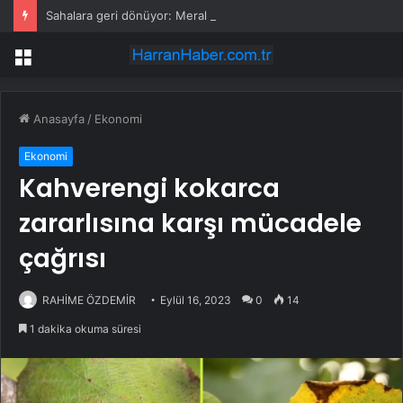
Sahalara geri dönüyor: Meral Akşener Vakfı resmen kuruldu
Menü
Anasayfa
/
Ekonomi
Ekonomi
Kahverengi kokarca
zararlısına karşı mücadele
çağrısı
RAHİME ÖZDEMİR
Eylül 16, 2023
0
14
1 dakika okuma süresi