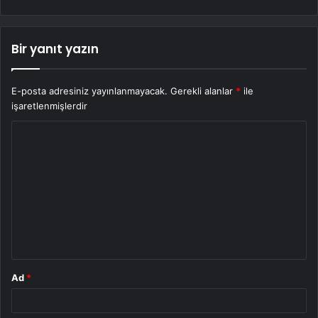
Bir yanıt yazın
E-posta adresiniz yayınlanmayacak.
Gerekli alanlar
*
ile
işaretlenmişlerdir
Y
o
r
u
m
*
Ad
*