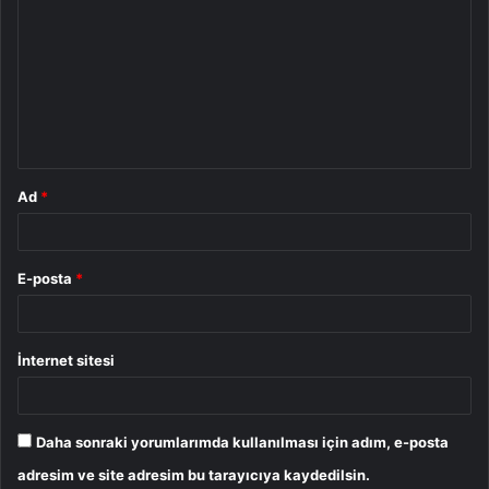
o
r
u
m
*
Ad
*
E-posta
*
İnternet sitesi
Daha sonraki yorumlarımda kullanılması için adım, e-posta
adresim ve site adresim bu tarayıcıya kaydedilsin.