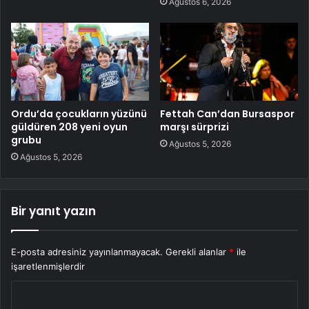
Ağustos 6, 2026
Ordu’da çocukların yüzünü
Fettah Can’dan Bursaspor
güldüren 208 yeni oyun
marşı sürprizi
grubu
Ağustos 5, 2026
Ağustos 5, 2026
Bir yanıt yazın
E-posta adresiniz yayınlanmayacak.
Gerekli alanlar
*
ile
işaretlenmişlerdir
Y