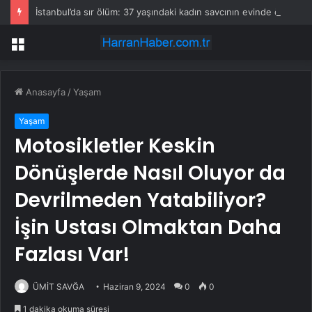
İstanbul’da sır ölüm: 37 yaşındaki kadın savcının evinde ölü bulundu!
Menü
Anasayfa
/
Yaşam
Yaşam
Motosikletler Keskin
Dönüşlerde Nasıl Oluyor da
Devrilmeden Yatabiliyor?
İşin Ustası Olmaktan Daha
Fazlası Var!
ÜMİT SAVĞA
Haziran 9, 2024
0
0
1 dakika okuma süresi