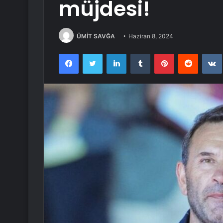
müjdesi!
ÜMİT SAVĞA
Haziran 8, 2024
Facebook
Twitter
LinkedIn
Tumblr
Pinterest
Reddit