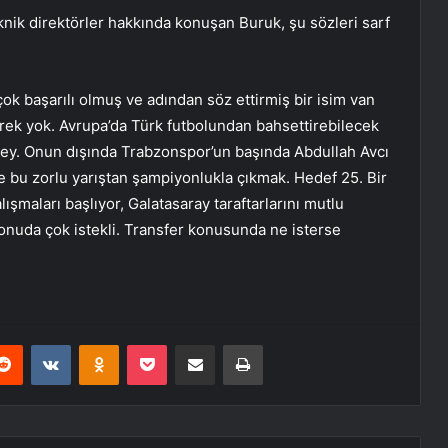
nik direktörler hakkında konuşan Buruk, şu sözleri sarf
çok başarılı olmuş ve adından söz ettirmiş bir isim van
ek yok. Avrupa’da Türk futbolundan bahsettirebilecek
r şey. Onun dışında Trabzonspor’un başında Abdullah Avcı
ine bu zorlu yarıştan şampiyonlukla çıkmak. Hedef 25. Bir
lışmaları başlıyor, Galatasaray taraftarlarını mutlu
nuda çok istekli. Transfer konusunda ne isterse
erest
Reddit
VKontakte
Odnoklassniki
Pocket
E-Posta ile paylaş
Yazdır