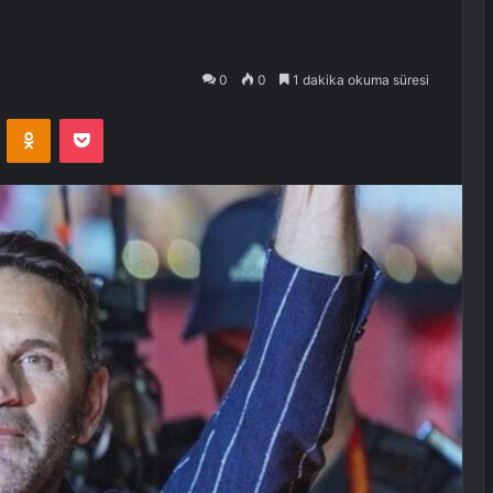
0
0
1 dakika okuma süresi
VKontakte
Odnoklassniki
Pocket