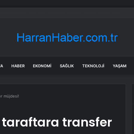
Su Altında Kalan Mezarlık ve Araziler
FA
HABER
EKONOMI
SAĞLIK
TEKNOLOJI
YAŞAM
er müjdesi!
taraftara transfer