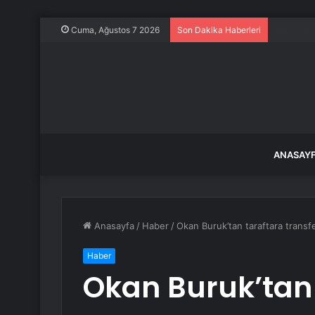
Tokat’ta 
Cuma, Ağustos 7 2026
Son Dakika Haberleri
ANASAY
Anasayfa
/
Haber
/
Okan Buruk’tan taraftara transf
Haber
Okan Buruk’tan 