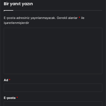
Bir yanıt yazın
E-posta adresiniz yayınlanmayacak.
Gerekli alanlar
*
ile
işaretlenmişlerdir
Y
o
r
u
m
*
Ad
*
E-posta
*