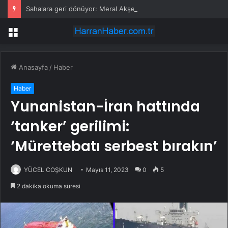
Sahalara geri dönüyor: Meral Akşener Vakfı resmen kuruldu
Menü
Anasayfa
/
Haber
Haber
Yunanistan-İran hattında
‘tanker’ gerilimi:
‘Mürettebatı serbest bırakın’
YÜCEL COŞKUN
Mayıs 11, 2023
0
5
2 dakika okuma süresi