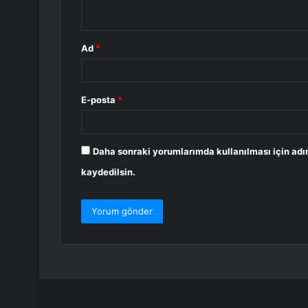
*
Ad
*
E-posta
*
Daha sonraki yorumlarımda kullanılması için adı
kaydedilsin.