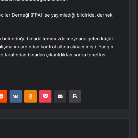
iler Derneği (FPA) ise yayımladığı bildiride, dernek
un bulunduğu binada temmuzda meydana gelen küçük
alışmanın ardından kontrol altına alınabilmişti. Yangın
iye tarafından binadan çıkarıldıktan sonra teneffüs
erest
Reddit
VKontakte
Odnoklassniki
Pocket
E-Posta ile paylaş
Yazdır