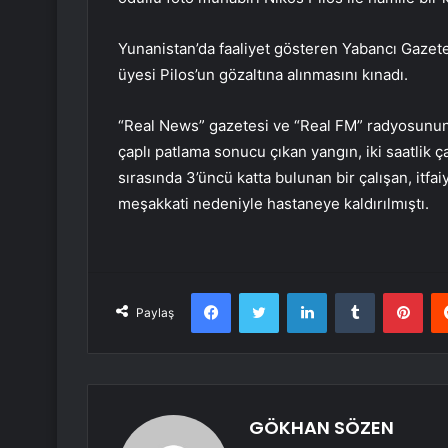
Yunanistan’da faaliyet gösteren Yabancı Gazetec
üyesi Pilos’un gözaltına alınmasını kınadı.
“Real News” gazetesi ve “Real FM” radyosun
çaplı patlama sonucu çıkan yangın, iki saatlik ç
sırasında 3’üncü katta bulunan bir çalışan, itfa
meşakkati nedeniyle hastaneye kaldırılmıştı.
Facebook
Twitter
LinkedIn
Tumblr
Pint
Paylaş
GÖKHAN SÖZEN