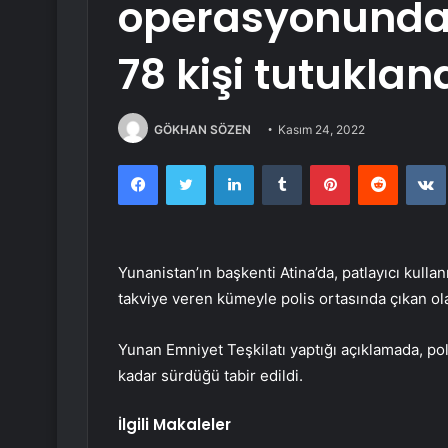
operasyonunda 
78 kişi tutuklan
GÖKHAN SÖZEN
Kasım 24, 2022
Facebook
Twitter
LinkedIn
Tumblr
Pinterest
Reddit
Yunanistan’ın başkenti Atina’da, patlayıcı kulla
takviye veren kümeyle polis ortasında çıkan olay
Yunan Emniyet Teşkilatı yaptığı açıklamada, p
kadar sürdüğü tabir edildi.
İlgili Makaleler