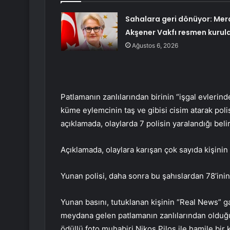
Sahalara geri dönüyor: Mer
Akşener Vakfı resmen kurul
Ağustos 6, 2026
Patlamanın zanlılarından birinin “işgal evlerind
küme eylemcinin taş ve gibisi cisim atarak polis
açıklamada, olaylarda 7 polisin yaralandığı belirt
Açıklamada, olaylara karışan çok sayıda kişinin
Yunan polisi, daha sonra bu şahıslardan 78’inin 
Yunan basını, tutuklanan kişinin “Real News”
meydana gelen patlamanın zanlılarından olduğun
ödüllü foto muhabiri Nikos Pilos ile hamile bir