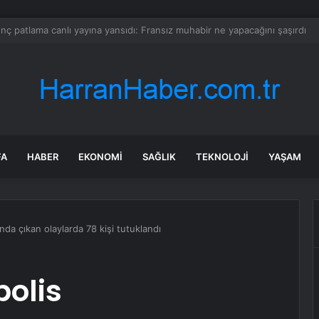
ara geri dönüyor: Meral Akşener Vakfı resmen kuruldu
FA
HABER
EKONOMI
SAĞLIK
TEKNOLOJI
YAŞAM
da çıkan olaylarda 78 kişi tutuklandı
olis