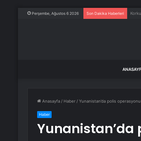
Sahal
Perşembe, Ağustos 6 2026
Son Dakika Haberleri
ANASAY
Anasayfa
/
Haber
/
Yunanistan’da polis operasyonun
Haber
Yunanistan’da p