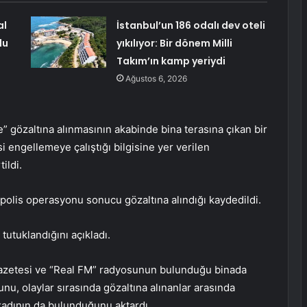
al
İstanbul’un 186 odalı dev oteli
du
yıkılıyor: Bir dönem Milli
Takım’ın kamp yeriydi
Ağustos 6, 2026
e” gözaltına alınmasının akabinde bina terasına çıkan bir
i engellemeye çalıştığı bilgisine yer verilen
ildi.
 polis operasyonu sonucu gözaltına alındığı kaydedildi.
tutuklandığını açıkladı.
 gazetesi ve “Real FM” radyosunun bulunduğu binada
u, olaylar sırasında gözaltına alınanlar arasında
 kadının da bulunduğunu aktardı.