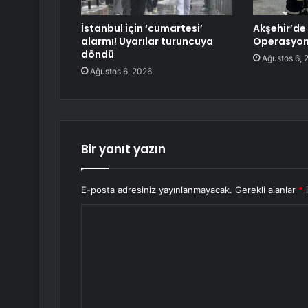
İstanbul için ‘cumartesi’
Akşehir’de
alarmı! Uyarılar turuncuya
Operasyon
döndü
Ağustos 6, 
Ağustos 6, 2026
Bir yanıt yazın
E-posta adresiniz yayınlanmayacak.
Gerekli alanlar
*
i
Y
o
r
u
m