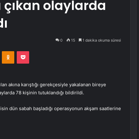
çıkan olaylarda
dı
0
15
1 dakika okuma süresi
VKontakte
Odnoklassniki
Pocket
nılan akına karıştığı gerekçesiyle yakalanan bireye
larda 78 kişinin tutuklandığı bildirildi.
olisin dün sabah başladığı operasyonun akşam saatlerine