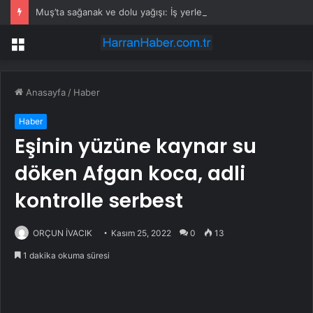
Muş’ta sağanak ve dolu yağışı: İş yerlerini su bastı
Menü
Anasayfa
/
Haber
Haber
Eşinin yüzüne kaynar su
döken Afgan koca, adli
kontrolle serbest
ORÇUN İVACIK
Kasım 25, 2022
0
13
1 dakika okuma süresi