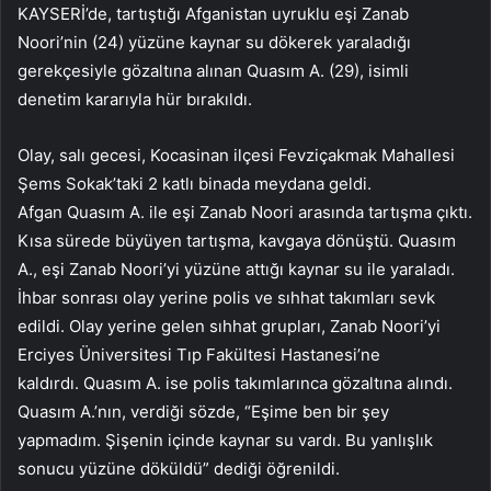
KAYSERİ’de, tartıştığı Afganistan uyruklu eşi Zanab
Noori’nin (24) yüzüne kaynar su dökerek yaraladığı
gerekçesiyle gözaltına alınan Quasım A. (29), isimli
denetim kararıyla hür bırakıldı.
Olay, salı gecesi, Kocasinan ilçesi Fevziçakmak Mahallesi
Şems Sokak’taki 2 katlı binada meydana geldi.
Afgan Quasım A. ile eşi Zanab Noori arasında tartışma çıktı.
Kısa sürede büyüyen tartışma, kavgaya dönüştü. Quasım
A., eşi Zanab Noori’yi yüzüne attığı kaynar su ile yaraladı.
İhbar sonrası olay yerine polis ve sıhhat takımları sevk
edildi. Olay yerine gelen sıhhat grupları, Zanab Noori’yi
Erciyes Üniversitesi Tıp Fakültesi Hastanesi’ne
kaldırdı. Quasım A. ise polis takımlarınca gözaltına alındı.
Quasım A.’nın, verdiği sözde, “Eşime ben bir şey
yapmadım. Şişenin içinde kaynar su vardı. Bu yanlışlık
sonucu yüzüne döküldü” dediği öğrenildi.