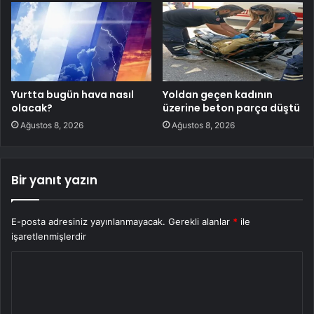
Yurtta bugün hava nasıl
Yoldan geçen kadının
olacak?
üzerine beton parça düştü
Ağustos 8, 2026
Ağustos 8, 2026
Bir yanıt yazın
E-posta adresiniz yayınlanmayacak.
Gerekli alanlar
*
ile
işaretlenmişlerdir
Y
o
r