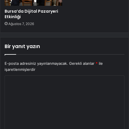
Bursa’da Dijital Pazaryeri
Etkinliği
Ağustos 7, 2026
Bir yanıt yazın
E-posta adresiniz yayınlanmayacak.
Gerekli alanlar
*
ile
işaretlenmişlerdir
Y
o
r
u
m
*