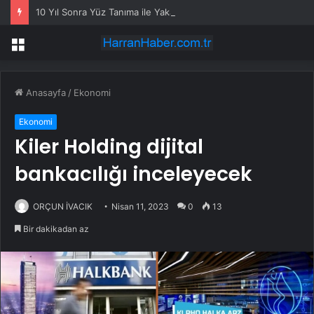
10 Yıl Sonra Yüz Tanıma ile Yakalandı
Menü
Anasayfa
/
Ekonomi
Ekonomi
Kiler Holding dijital
bankacılığı inceleyecek
ORÇUN İVACIK
Nisan 11, 2023
0
13
Bir dakikadan az